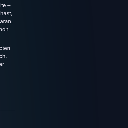
ite –
 hast,
aran,
thon
ebten
ch,
er