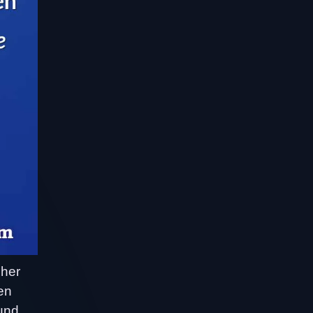
her
en
 und