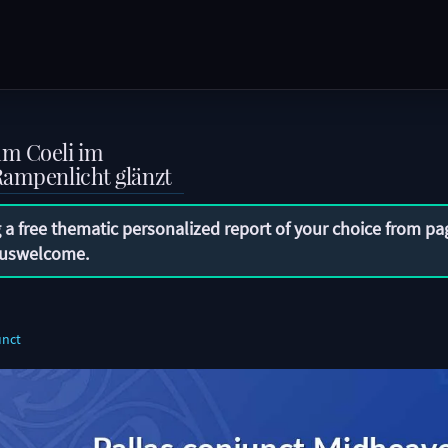
um Coeli im
Rampenlicht glänzt
 a free thematic personalized report of your choice from pa
uswelcome
.
unct