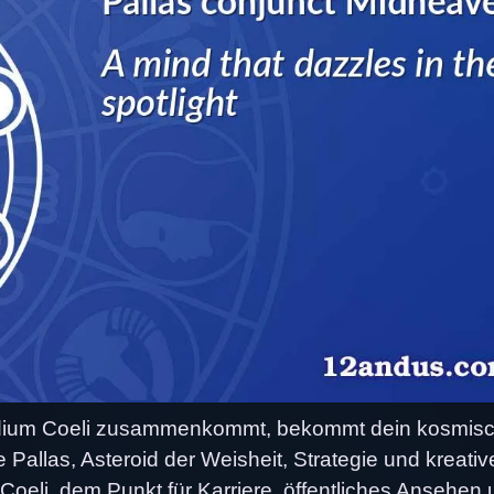
edium Coeli zusammenkommt, bekommt dein kosmisc
Pallas, Asteroid der Weisheit, Strategie und kreativ
Coeli, dem Punkt für Karriere, öffentliches Ansehen