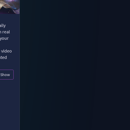
ily
n real
 your
e video
ated
Show