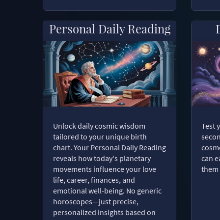
Personal Daily Reading
Unlock daily cosmic wisdom
Test 
tailored to your unique birth
secon
chart. Your Personal Daily Reading
cosmo
reveals how today's planetary
can e
movements influence your love
them 
life, career, finances, and
emotional well-being. No generic
horoscopes—just precise,
personalized insights based on