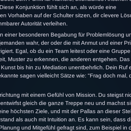
Diese Konjunktion fühlt sich an, als würde eine
hen Vorhaben auf der Schulter sitzen, dir clevere Lö
mbarer Autorität verleihen.
t von einer besonderen Begabung für Problemlösung u
emanden wahr, der oder die mit Anmut und einer Pr
igiert. Egal, ob du ein Team leitest oder eine Gruppe
keit, Muster zu erkennen, die anderen entgehen. Das
unst bis hin zu Mediation unentbehrlich. Dein Ruf ei
kannte sagen vielleicht Sätze wie: "Frag doch mal, 
ichtung mit einem Gefühl von Mission. Du steigst ni
du entwirfst gleich die ganze Treppe neu und machst s
eine höchsten Ziele, und mit der Pallas an dieser Ste
tand als auch mit Intuition an. Es kann sein, dass d
Planung und Mitgefühl gefragt sind, zum Beispiel in 