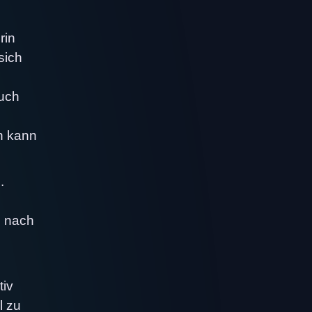
rin
sich
auch
n kann
.
s nach
tiv
l zu