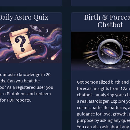
Daily Astro Quiz
Birth & Forec
Chatbot
your astro knowledge in 20
ds. Can you beat the
Get personalized birth and
s? As a registered user you
forecast insights from 12an
arn Plutokens and redeem
chatbot—analyzing your cha
for PDF reports.
a real astrologer. Explore y
cosmic path, life patterns, 
guidance for love, growth,
purpose by asking any ques
You can also ask about any