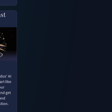
ast
dus' AI
rt like
our
and get
 and
tion.