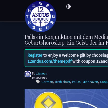
Pallas in Konjunktion mit dem Medi
Geburtshoroskop: Ein Geist, der im 
Register
to enjoy a welcome gift by choosing
12andus.com/themepdf
with coupon
12and
By
12andus
66 days ago
German
Birth chart
Pallas
Midheaven
Conj