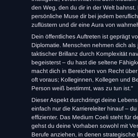
den Weg, den du dir in der Welt bahnst. 
persönliche Muse dir bei jedem beruflic
zuflüstern und dir eine Aura von wahrneh
Dein öffentliches Auftreten ist gepräg
Diplomatie. Menschen nehmen dich als j
taktischer Brillanz durch Komplexität nav
begeisterst – du hast die seltene Fähig
macht dich in Bereichen von Recht über K
oft voraus; Kolleginnen, Kollegen und Be
Person weiß bestimmt, was zu tun ist."
Dieser Aspekt durchdringt deine Lebensr
einfach nur die Karriereleiter hinauf – 
effizienter. Das Medium Coeli steht für d
gehst du deine Vorhaben sowohl mit Vers
Berufe anziehen, in denen strategische 