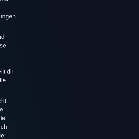
sungen
nd
ise
lt dir
die
cht
ie
lle
ich
der