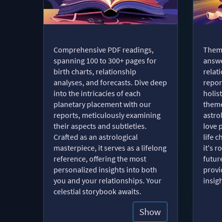
Comprehensive PDF readings,
Thema
spanning 100 to 300+ pages for
answe
birth charts, relationship
relat
analyses, and forecasts. Dive deep
repor
into the intricacies of each
holist
planetary placement with our
theme
reports, meticulously examining
astro
their aspects and subtleties.
love 
Crafted as an astrological
life 
masterpiece, it serves as a lifelong
it's 
reference, offering the most
futur
personalized insights into both
provi
you and your relationships. Your
insig
celestial storybook awaits.
Show