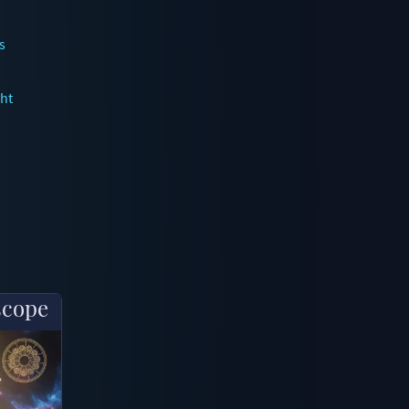
s
ht
scope