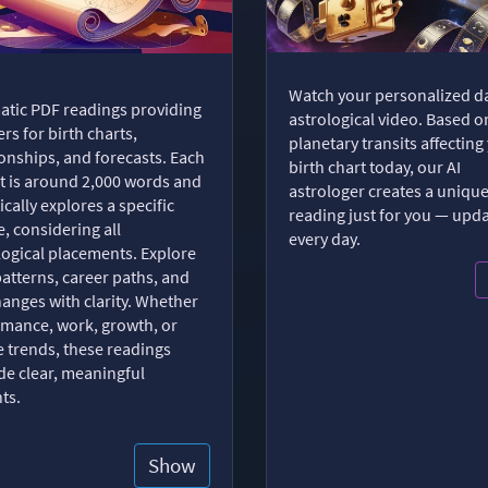
Watch your personalized da
tic PDF readings providing
astrological video. Based o
rs for birth charts,
planetary transits affecting
ionships, and forecasts. Each
birth chart today, our AI
t is around 2,000 words and
astrologer creates a uniqu
ically explores a specific
reading just for you — upd
, considering all
every day.
logical placements. Explore
patterns, career paths, and
changes with clarity. Whether
romance, work, growth, or
e trends, these readings
de clear, meaningful
hts.
Show