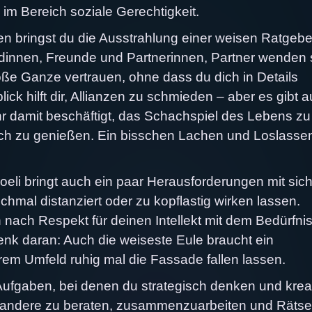
 im Bereich soziale Gerechtigkeit.
n bringst du die Ausstrahlung einer weisen Ratgebe
dinnen, Freunde und Partnerinnen, Partner wenden 
roße Ganze vertrauen, ohne dass du dich in Details
lick hilft dir, Allianzen zu schmieden – aber es gibt 
hr damit beschäftigt, das Schachspiel des Lebens zu
auch zu genießen. Ein bisschen Lachen und Loslasse
eli bringt auch ein paar Herausforderungen mit sich
hmal distanziert oder zu kopflastig wirken lassen.
ch nach Respekt für deinen Intellekt mit dem Bedürfni
nk daran: Auch die weiseste Eule braucht ein
erem Umfeld ruhig mal die Fassade fallen lassen.
Aufgaben, bei denen du strategisch denken und krea
, andere zu beraten, zusammenzuarbeiten und Rätse