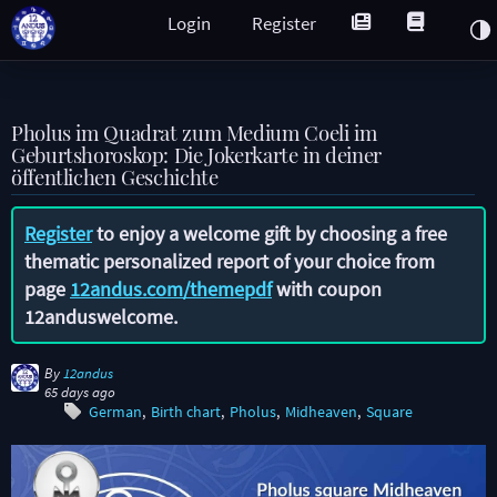
Login
Register
Pholus im Quadrat zum Medium Coeli im
Geburtshoroskop: Die Jokerkarte in deiner
öffentlichen Geschichte
Register
to enjoy a welcome gift by choosing a free
thematic personalized report of your choice from
page
12andus.com/themepdf
with coupon
12anduswelcome
.
By
12andus
65 days ago
German
Birth chart
Pholus
Midheaven
Square