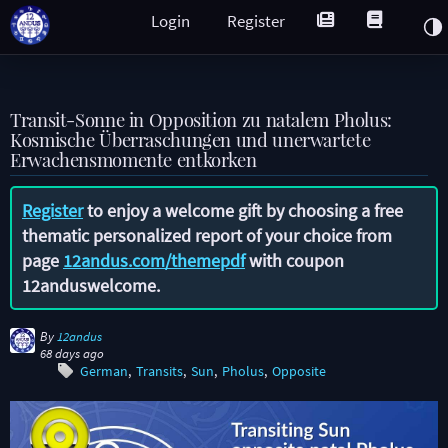
Login
Register
Transit-Sonne in Opposition zu natalem Pholus:
Kosmische Überraschungen und unerwartete
Erwachensmomente entkorken
Register
to enjoy a welcome gift by choosing a free
thematic personalized report of your choice from
page
12andus.com/themepdf
with coupon
12anduswelcome
.
By
12andus
68 days ago
German
Transits
Sun
Pholus
Opposite