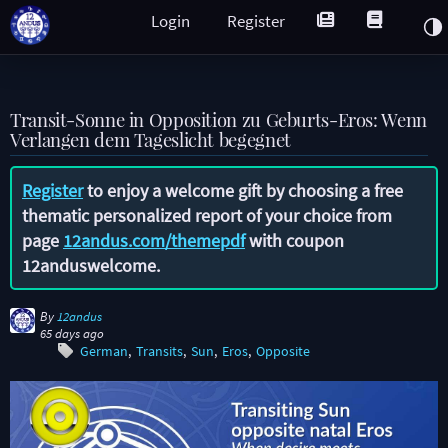
Login
Register
Transit-Sonne in Opposition zu Geburts-Eros: Wenn
Verlangen dem Tageslicht begegnet
Register
to enjoy a welcome gift by choosing a free
thematic personalized report of your choice from
page
12andus.com/themepdf
with coupon
12anduswelcome
.
By
12andus
65 days ago
German
Transits
Sun
Eros
Opposite