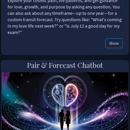
Explore your cosmic path, life patterns, and get guidance
for love, growth, and purpose by asking any question. You
can also ask about any timeframe—up to one year—for a
custom transit forecast. Try questions like: "What's coming
in my love life next week?" or "Is July 12 a good day for my
exam?"
Show
Pair & Forecast Chatbot