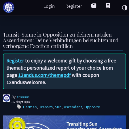
Login
Register
Transit-Sonne in Opposition zu deinem natalen
Aszendenten: Deine Verbindungen beleuchten und
verborgene Facetten enthüllen
Register
to enjoy a welcome gift by choosing a free
thematic personalized report of your choice from
page
12andus.com/themepdf
with coupon
12anduswelcome
.
By
12andus
65 days ago
German
Transits
Sun
Ascendant
Opposite