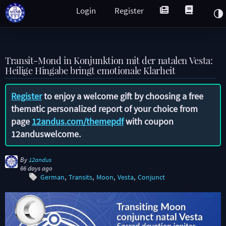
Login
Register
Transit-Mond in Konjunktion mit der natalen Vesta:
Heilige Hingabe bringt emotionale Klarheit
Register
to enjoy a welcome gift by choosing a free
thematic personalized report of your choice from
page
12andus.com/themepdf
with coupon
12anduswelcome
.
By
12andus
66 days ago
German
Transits
Moon
Vesta
Conjunct