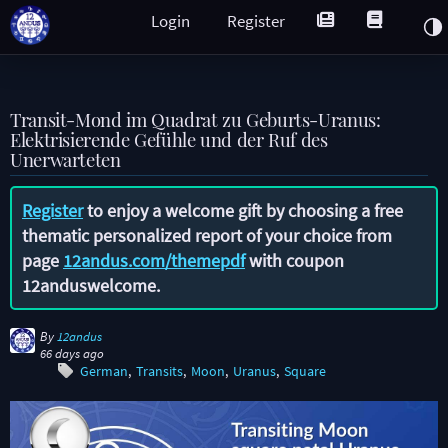
Login
Register
Transit-Mond im Quadrat zu Geburts-Uranus:
Elektrisierende Gefühle und der Ruf des
Unerwarteten
Register
to enjoy a welcome gift by choosing a free
thematic personalized report of your choice from
page
12andus.com/themepdf
with coupon
12anduswelcome
.
By
12andus
66 days ago
German
Transits
Moon
Uranus
Square