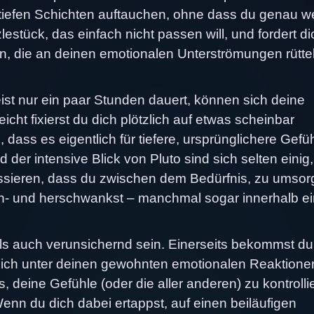
s tiefen Schichten auftauchen, ohne dass du genau we
stück, das einfach nicht passen will, und fordert di
n, die an deinen emotionalen Unterströmungen rütte
ist nur ein paar Stunden dauert, können sich deine
cht fixierst du dich plötzlich auf etwas scheinbar
dass es eigentlich für tiefere, ursprünglichere Gefü
der intensive Blick von Pluto sind sich selten einig,
ssieren, dass du zwischen dem Bedürfnis, zu umsor
n- und herschwankst – manchmal sogar innerhalb e
s auch verunsichernd sein. Einerseits bekommst du
ich unter deinen gewohnten emotionalen Reaktione
, deine Gefühle (oder die aller anderen) zu kontrolli
enn du dich dabei ertappst, auf einen beiläufigen