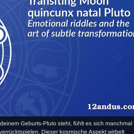
einem Geburts-Pluto steht, fühlt es sich manchmal 
errücktspielen. Dieser kosmische Aspekt wirbelt