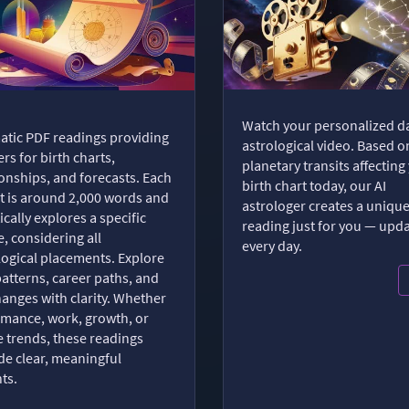
Watch your personalized da
tic PDF readings providing
astrological video. Based o
rs for birth charts,
planetary transits affecting
ionships, and forecasts. Each
birth chart today, our AI
t is around 2,000 words and
astrologer creates a uniqu
ically explores a specific
reading just for you — upd
, considering all
every day.
logical placements. Explore
patterns, career paths, and
changes with clarity. Whether
romance, work, growth, or
e trends, these readings
de clear, meaningful
hts.