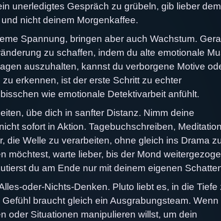
n unerledigtes Gespräch zu grübeln, gib lieber dem
 und nicht deinem Morgenkaffee.
queme Spannung, bringen aber auch Wachstum. Ger
Veränderung zu schaffen, indem du alte emotionale Mu
ehagen auszuhalten, kannst du verborgene Motive od
u erkennen, ist der erste Schritt zu echter
bisschen wie emotionale Detektivarbeit anfühlt.
eiten, übe dich in sanfter Distanz. Nimm deine
nicht sofort in Aktion. Tagebuchschreiben, Meditatio
r, die Welle zu verarbeiten, ohne gleich ins Drama z
möchtest, warte lieber, bis der Mond weitergezogen
skutierst du am Ende nur mit deinem eigenen Schatte
es-oder-Nichts-Denken. Pluto liebt es, in die Tiefe
e Gefühl braucht gleich ein Ausgrabungsteam. Wenn
n oder Situationen manipulieren willst, um dein