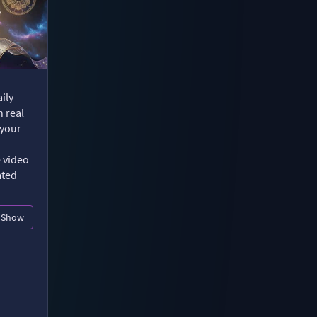
ily
n real
 your
e video
ated
Show