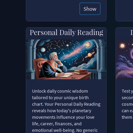
Show
Personal Daily Reading
Unlock daily cosmic wisdom
Test 
tailored to your unique birth
secon
chart. Your Personal Daily Reading
cosmo
reveals how today's planetary
can e
movements influence your love
them 
life, career, finances, and
emotional well-being. No generic