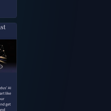
ast
dus' AI
rt like
our
and get
 and