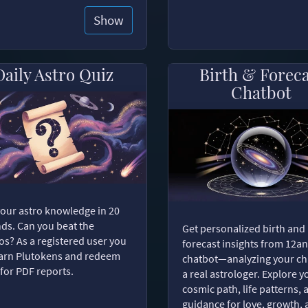
Show
Daily Astro Quiz
Birth & Forec
Chatbot
your astro knowledge in 20
ds. Can you beat the
Get personalized birth and
s? As a registered user you
forecast insights from 12an
arn Plutokens and redeem
chatbot—analyzing your cha
for PDF reports.
a real astrologer. Explore y
cosmic path, life patterns, 
guidance for love, growth,