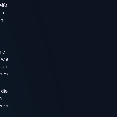
ißt,
ch
ln,
hle
 wie
gen,
ines
 die
n
eren