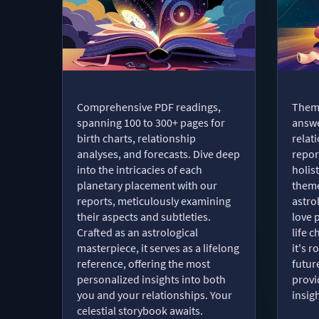
Comprehensive PDF readings,
Thema
spanning 100 to 300+ pages for
answe
birth charts, relationship
relat
analyses, and forecasts. Dive deep
repor
into the intricacies of each
holist
planetary placement with our
theme
reports, meticulously examining
astro
their aspects and subtleties.
love 
Crafted as an astrological
life 
masterpiece, it serves as a lifelong
it's 
reference, offering the most
futur
personalized insights into both
provi
you and your relationships. Your
insig
celestial storybook awaits.