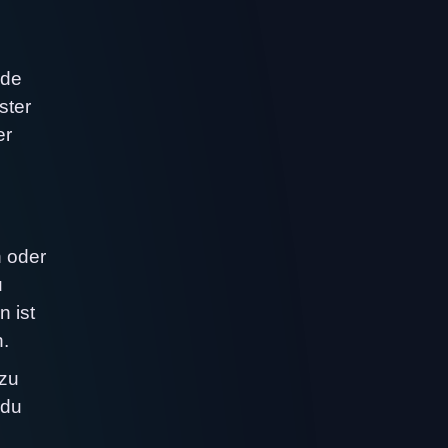
ade
ster
er
n oder
u
 ist
n.
 zu
 du