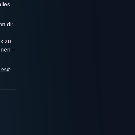
lles
n dir
nx zu
nnen –
osit-