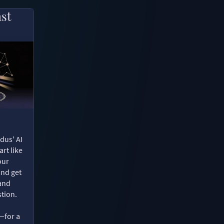
ast
dus' AI
rt like
our
and get
 and
tion.
—for a