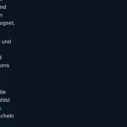
end
en
ugset,
t und
d
urns
die
hlst
.
ucheln