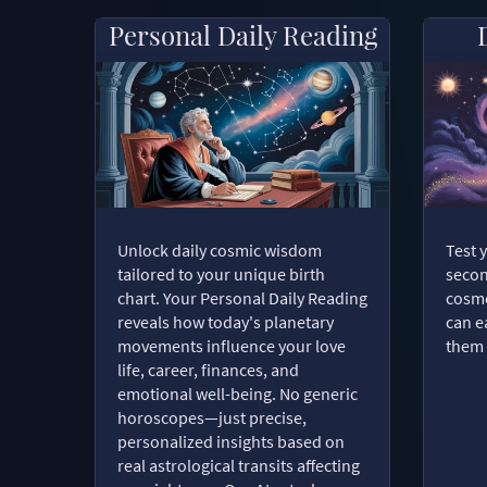
Personal Daily Reading
Unlock daily cosmic wisdom
Test 
tailored to your unique birth
secon
chart. Your Personal Daily Reading
cosmo
reveals how today's planetary
can e
movements influence your love
them 
life, career, finances, and
emotional well-being. No generic
horoscopes—just precise,
personalized insights based on
real astrological transits affecting