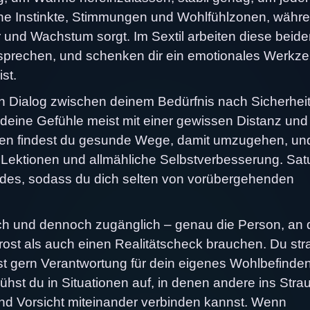
eine Instinkte, Stimmungen und Wohlfühlzonen, währ
tur und Wachstum sorgt. Im Sextil arbeiten diese beid
sprechen, und schenken dir ein emotionales Werkze
st.
n Dialog zwischen deinem Bedürfnis nach Sicherhei
deine Gefühle meist mit einer gewissen Distanz und
essen findest du gesunde Wege, damit umzugehen, un
n Lektionen und allmähliche Selbstverbesserung. Sat
des, sodass du dich selten von vorübergehenden
ich und dennoch zugänglich – genau die Person, an 
ost als auch einen Realitätscheck brauchen. Du stra
st gern Verantwortung für dein eigenes Wohlbefinden
 blühst du in Situationen auf, in denen andere ins Stra
 und Vorsicht miteinander verbinden kannst. Wenn