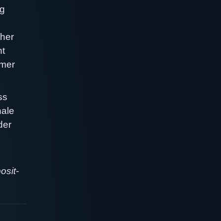
ig
cher
nt
mmer
ss
nale
der
osit-