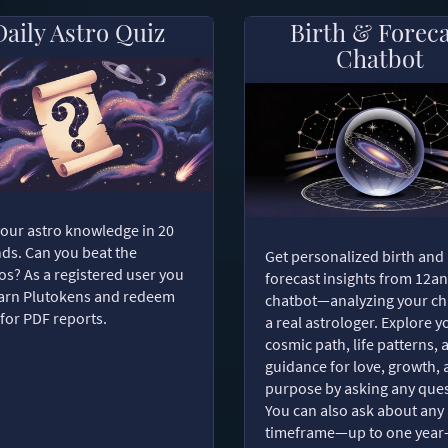
Daily Astro Quiz
Birth & Forec
Chatbot
your astro knowledge in 20
ds. Can you beat the
Get personalized birth and
s? As a registered user you
forecast insights from 12an
arn Plutokens and redeem
chatbot—analyzing your cha
for PDF reports.
a real astrologer. Explore y
cosmic path, life patterns, 
guidance for love, growth,
purpose by asking any ques
You can also ask about any
timeframe—up to one year