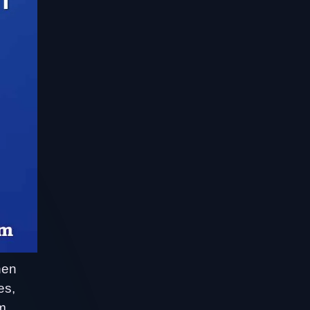
nen
es,
m