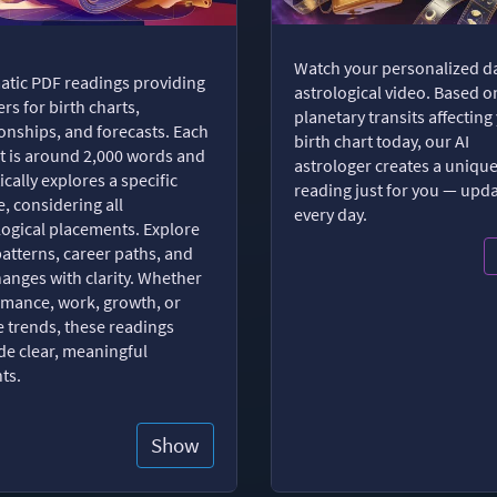
Watch your personalized da
tic PDF readings providing
astrological video. Based o
rs for birth charts,
planetary transits affecting
ionships, and forecasts. Each
birth chart today, our AI
t is around 2,000 words and
astrologer creates a uniqu
ically explores a specific
reading just for you — upd
, considering all
every day.
logical placements. Explore
patterns, career paths, and
changes with clarity. Whether
romance, work, growth, or
e trends, these readings
de clear, meaningful
hts.
Show