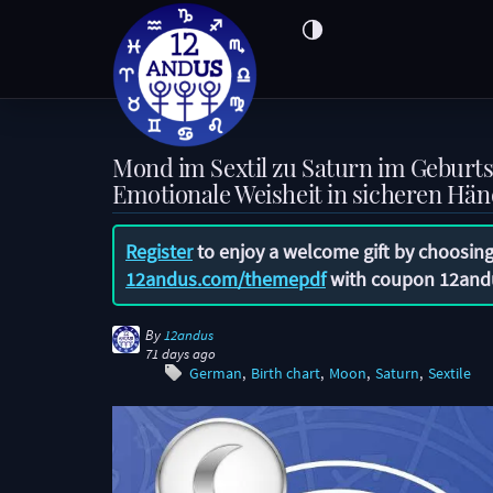
Mond im Sextil zu Saturn im Geburt
Emotionale Weisheit in sicheren Hä
Register
to enjoy a welcome gift by choosing
12andus.com/themepdf
with coupon
12and
By
12andus
71 days ago
German
Birth chart
Moon
Saturn
Sextile