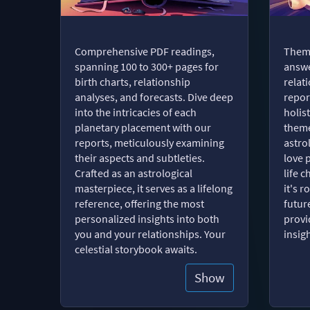
Comprehensive PDF readings,
Thema
spanning 100 to 300+ pages for
answe
birth charts, relationship
relat
analyses, and forecasts. Dive deep
repor
into the intricacies of each
holist
planetary placement with our
theme
reports, meticulously examining
astro
their aspects and subtleties.
love 
Crafted as an astrological
life 
masterpiece, it serves as a lifelong
it's 
reference, offering the most
futur
personalized insights into both
provi
you and your relationships. Your
insig
celestial storybook awaits.
Show