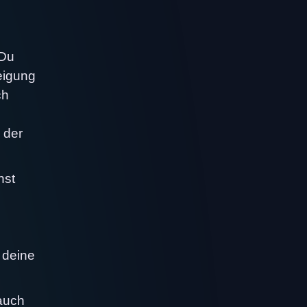
 Du
eigung
ch
 der
hst
 deine
auch