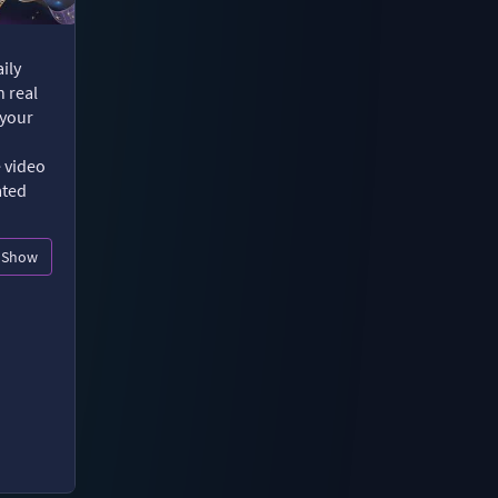
ily
n real
 your
e video
ated
Show