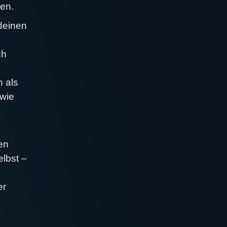
men.
deinen
ch
 als
 wie
en
elbst –
er