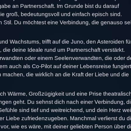
abe an Partnerschaft. Im Grunde bist du darauf
ie groß, bedeutungsvoll und einfach episch sind.
in Stil. Du möchtest eine Verbindung, die genauso se
und Wachstums, trifft auf die Juno, den Asteroiden f
, die deine Ideale rund um Partnerschaft verstärkt.
verwandten oder einem Seelenverwandten, die oder d
ern auch als Co-Pilot auf deiner Lebensreise fungiert
machen, die wirklich an die Kraft der Liebe und die
lich Wärme, Großzügigkeit und eine Prise theatralisc
en geht. Du sehnst dich nach einer Verbindung, di
efühle sind tief und weitreichend, und dein Herz wei
nder Liebe zufriedenzugeben. Manchmal verlierst du di
vor, wie es wäre, mit deiner geliebten Person über d