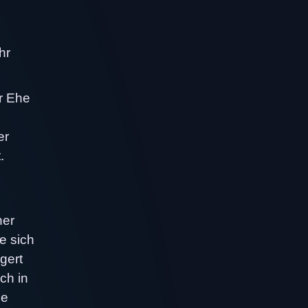
hr
ür Ehe
er
.
her
e sich
gert
ch in
ie