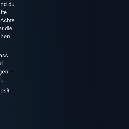
end du
fte
 Achte
r die
chen.
dass
nd
gen –
h.
osit-