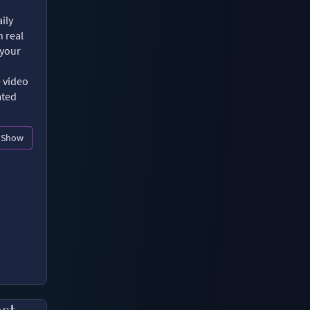
ily
n real
 your
e video
ated
Show
ast