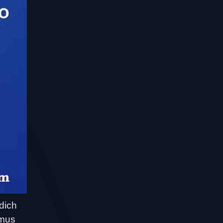
dich
smus