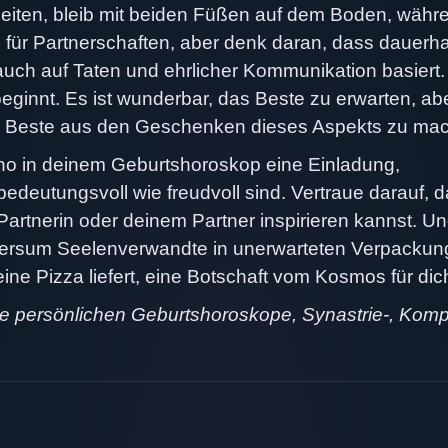
rbeiten, bleib mit beiden Füßen auf dem Boden, währ
 für Partnerschaften, aber denk daran, dass dauerha
 auch auf Taten und ehrlicher Kommunikation basiert.
eginnt. Es ist wunderbar, das Beste zu erwarten, abe
, das Beste aus den Geschenken dieses Aspekts zu ma
 Juno in deinem Geburtshoroskop eine Einladung,
deutungsvoll wie freudvoll sind. Vertraue darauf, 
Partnerin oder deinem Partner inspirieren kannst. U
versum Seelenverwandte in unerwarteten Verpackun
eine Pizza liefert, eine Botschaft vom Kosmos für dic
ne persönlichen Geburtshoroskope, Synastrie-, Komp