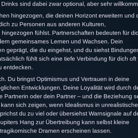
Drinks sind dabei zwar optional, aber sehr willkom
hen hingezogen, die deinen Horizont erweitern und 
 dich zu Personen aus anderen Kulturen,
ingezogen fühlst. Partnerschaften bedeuten für di
ondern gemeinsames Lernen und Wachsen. Dein
 geprägt, die du eingehst, und du siehst Bindungen
sächlich fühlt sich eine tiefe Verbindung für dich oft
zu entdecken.
ch. Du bringst Optimismus und Vertrauen in deine
lichen Entwicklungen. Deine Loyalität wird durch d
e Partnerin oder dein Partner – und die Beziehung s
kann sich zeigen, wenn Idealismus in unrealistische
ichst du zu viel oder übersiehst Warnsignale auf d
upiters Hang zur Übertreibung kann selbst kleine
 tragikomische Dramen erscheinen lassen.