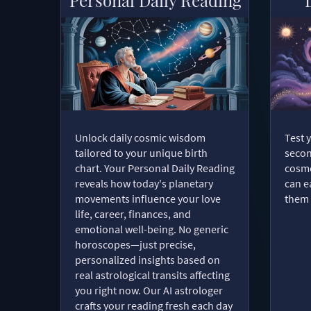
Unlock daily cosmic wisdom
Test 
tailored to your unique birth
secon
chart. Your Personal Daily Reading
cosmo
reveals how today's planetary
can e
movements influence your love
them 
life, career, finances, and
emotional well-being. No generic
horoscopes—just precise,
personalized insights based on
real astrological transits affecting
you right now. Our AI astrologer
crafts your reading fresh each day