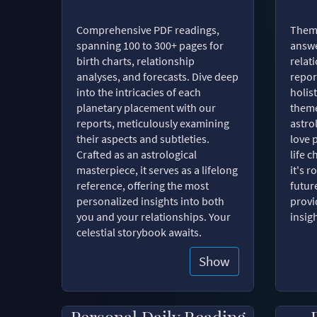
Comprehensive PDF readings,
Thema
spanning 100 to 300+ pages for
answe
birth charts, relationship
relat
analyses, and forecasts. Dive deep
repor
into the intricacies of each
holist
planetary placement with our
theme
reports, meticulously examining
astro
their aspects and subtleties.
love 
Crafted as an astrological
life 
masterpiece, it serves as a lifelong
it's 
reference, offering the most
futur
personalized insights into both
provi
you and your relationships. Your
insig
celestial storybook awaits.
Show
Personal Daily Reading