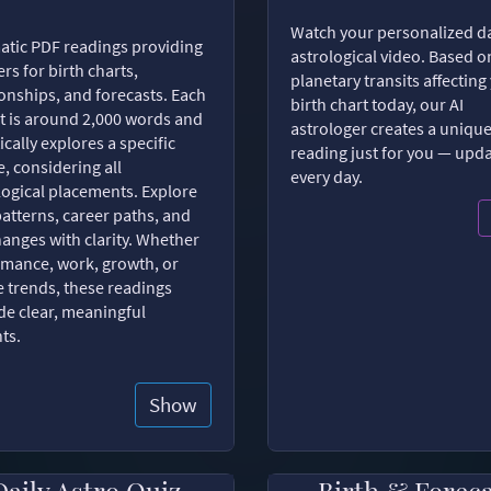
Watch your personalized da
tic PDF readings providing
astrological video. Based o
rs for birth charts,
planetary transits affecting
ionships, and forecasts. Each
birth chart today, our AI
t is around 2,000 words and
astrologer creates a uniqu
ically explores a specific
reading just for you — upd
, considering all
every day.
logical placements. Explore
patterns, career paths, and
changes with clarity. Whether
romance, work, growth, or
e trends, these readings
de clear, meaningful
hts.
Show
Daily Astro Quiz
Birth & Forec