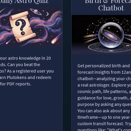
Chatbot
your astro knowledge in 20
ds. Can you beat the
Get personalized birth and
s? As a registered user you
forecast insights from 12an
arn Plutokens and redeem
chatbot—analyzing your cha
for PDF reports.
a real astrologer. Explore y
cosmic path, life patterns, 
guidance for love, growth,
purpose by asking any ques
You can also ask about any
timeframe—up to one year
custom transit forecast. Try
questions like: "What's com