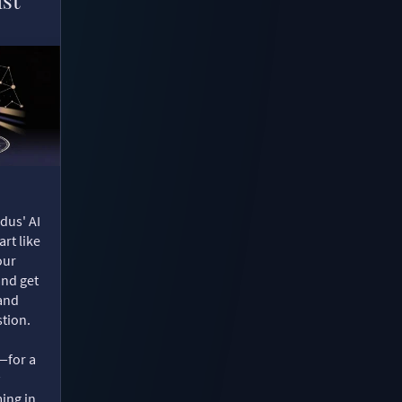
dus' AI
rt like
our
and get
 and
tion.
—for a
ing in