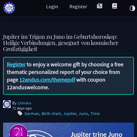
Login
Register
Jupiter im Trigon zu Juno im Geburtshoroskop:
Heilige Verbindungen, gesegnet von kosmischer
Großzügigkeit
Register
to enjoy a welcome gift by choosing a free
thematic personalized report of your choice from
page
12andus.com/themepdf
with coupon
12anduswelcome
.
By
12andus
71 days ago
German
Birth chart
Jupiter
Juno
Trine