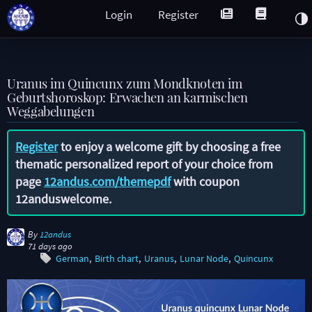
Login
Register
Uranus im Quincunx zum Mondknoten im
Geburtshoroskop: Erwachen an karmischen
Weggabelungen
Register
to enjoy a welcome gift by choosing a free
thematic personalized report of your choice from
page
12andus.com/themepdf
with coupon
12anduswelcome
.
By
12andus
71 days ago
German
Birth chart
Uranus
Lunar Node
Quincunx