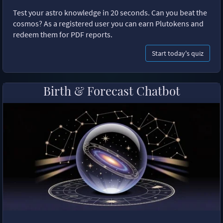
Test your astro knowledge in 20 seconds. Can you beat the
cosmos? As a registered user you can earn Plutokens and
redeem them for PDF reports.
Start today's quiz
Birth & Forecast Chatbot