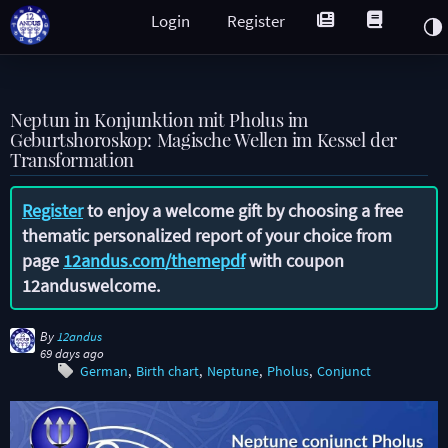
Login
Register
Neptun in Konjunktion mit Pholus im
Geburtshoroskop: Magische Wellen im Kessel der
Transformation
Register
to enjoy a welcome gift by choosing a free
thematic personalized report of your choice from
page
12andus.com/themepdf
with coupon
12anduswelcome
.
By
12andus
69 days ago
German
Birth chart
Neptune
Pholus
Conjunct