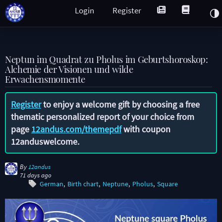
Login
Register
Neptun im Quadrat zu Pholus im Geburtshoroskop:
Alchemie der Visionen und wilde
Erwachensmomente
Register
to enjoy a welcome gift by choosing a free
thematic personalized report of your choice from
page
12andus.com/themepdf
with coupon
12anduswelcome
.
By
12andus
71 days ago
German
Birth chart
Neptune
Pholus
Square