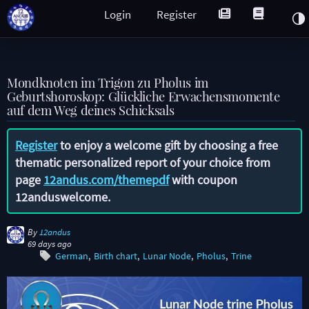
Login
Register
Mondknoten im Trigon zu Pholus im
Geburtshoroskop: Glückliche Erwachensmomente
auf dem Weg deines Schicksals
Register
to enjoy a welcome gift by choosing a free
thematic personalized report of your choice from
page
12andus.com/themepdf
with coupon
12anduswelcome
.
By
12andus
69 days ago
German
Birth chart
Lunar Node
Pholus
Trine