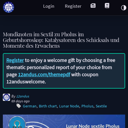
Login
Register
Mondknoten im Sextil zu Pholus im
Geburtshoroskop: Katalysatoren des Schicksals und
Momente des Erwachens
Register
to enjoy a welcome gift by choosing a free
thematic personalized report of your choice from
page
12andus.com/themepdf
with coupon
12anduswelcome
.
By
12andus
69 days ago
German
Birth chart
Lunar Node
Pholus
Sextile