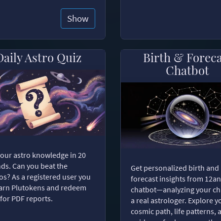
Show
Daily Astro Quiz
Birth & Forec
Chatbot
your astro knowledge in 20
ds. Can you beat the
Get personalized birth and
s? As a registered user you
forecast insights from 12an
arn Plutokens and redeem
chatbot—analyzing your cha
for PDF reports.
a real astrologer. Explore y
cosmic path, life patterns, 