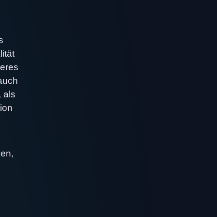
s
ität
neres
auch
 als
ion
men,