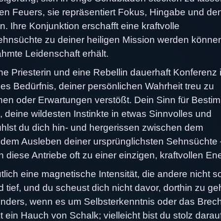
igen Feuers, sie repräsentiert Fokus, Hingabe und de
 Ihre Konjunktion erschafft eine kraftvolle
Sehnsüchte zu deiner heiligen Mission werden könne
zähmte Leidenschaft erhält.
ine Priesterin und eine Rebellin dauerhaft Konferenz 
s Bedürfnis, deiner persönlichen Wahrheit treu zu
onen oder Erwartungen verstößt. Dein Sinn für Best
, deine wildesten Instinkte in etwas Sinnvolles und
fühlst du dich hin- und hergerissen zwischen dem
nd dem Ausleben deiner ursprünglichsten Sehnsüchte
diese Antriebe oft zu einer einzigen, kraftvollen Ene
lich eine magnetische Intensität, die andere nicht s
 tief, und du scheust dich nicht davor, dorthin zu ge
sonders, wenn es um Selbsterkenntnis oder das Brec
 ein Hauch von Schalk; vielleicht bist du stolz darauf