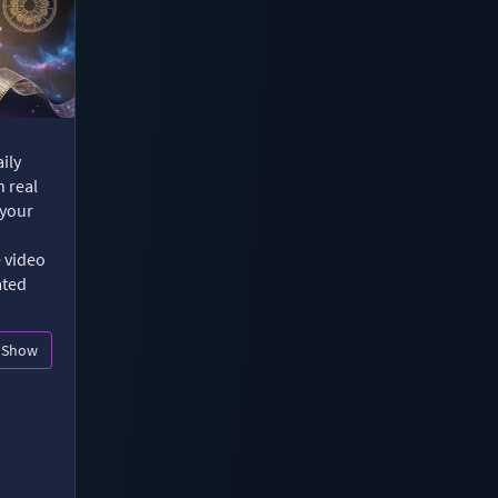
ily
n real
 your
e video
ated
Show