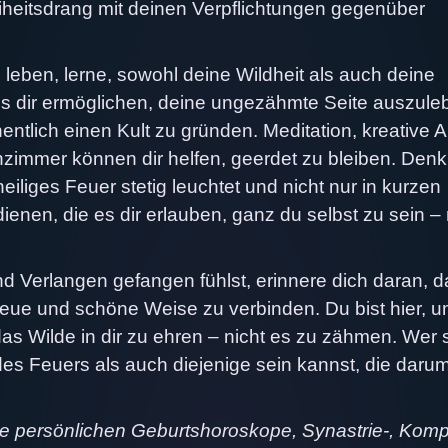
iheitsdrang mit deinen Verpflichtungen gegenüber
 leben, lerne, sowohl deine Wildheit als auch deine
es dir ermöglichen, deine ungezähmte Seite auszule
lich einen Kult zu gründen. Meditation, kreative A
nzimmer können dir helfen, geerdet zu bleiben. Denk
eiliges Feuer stetig leuchtet und nicht nur in kurzen
nen, die es dir erlauben, ganz du selbst zu sein – m
d Verlangen gefangen fühlst, erinnere dich daran, 
neue und schöne Weise zu verbinden. Du bist hier, 
s Wilde in dir zu ehren – nicht es zu zähmen. Wer 
des Feuers als auch diejenige sein kannst, die daru
ne persönlichen Geburtshoroskope, Synastrie-, Komp