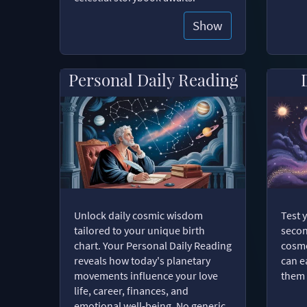
Show
Personal Daily Reading
Unlock daily cosmic wisdom
Test 
tailored to your unique birth
secon
chart. Your Personal Daily Reading
cosmo
reveals how today's planetary
can e
movements influence your love
them 
life, career, finances, and
emotional well-being. No generic