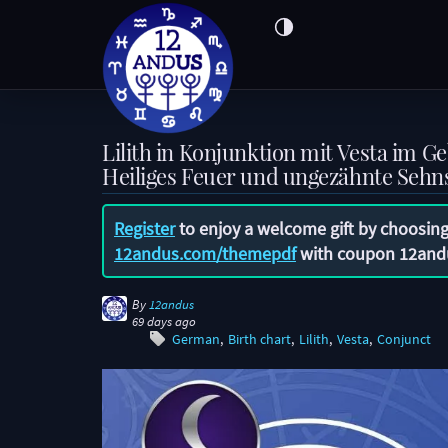
Lilith in Konjunktion mit Vesta im 
Heiliges Feuer und ungezähnte Sehn
Register
to enjoy a welcome gift by choosing
12andus.com/themepdf
with coupon
12and
By
12andus
69 days ago
German
Birth chart
Lilith
Vesta
Conjunct