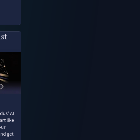
ast
dus' AI
rt like
our
and get