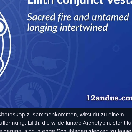
rtshoroskop zusammenkommen, wirst du zu einem
hnung. Lilith, die wilde lunare Archetypin, steht fü
eigerung, sich in enge Schubladen stecken zu lasse