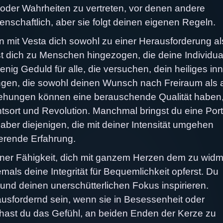
oder Wahrheiten zu vertreten, vor denen andere
denschaftlich, aber sie folgt deinen eigenen Regeln.
on mit Vesta dich sowohl zu einer Herausforderung al
 dich zu Menschen hingezogen, die deine Individual
nig Geduld für alle, die versuchen, dein heiliges in
gen, die sowohl deinen Wunsch nach Freiraum als 
ehungen können eine berauschende Qualität haben,
htsort und Revolution. Manchmal bringst du eine Port
aber diejenigen, die mit deiner Intensität umgehen
ierende Erfahrung.
einer Fähigkeit, dich mit ganzem Herzen dem zu wid
mals deine Integrität für Bequemlichkeit opferst. Du
 und deinen unerschütterlichen Fokus inspirieren.
ausfordernd sein, wenn sie in Besessenheit oder
 hast du das Gefühl, an beiden Enden der Kerze zu