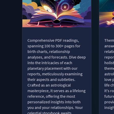
Comprehensive PDF readings,
Thema
spanning 100 to 300+ pages for
answe
birth charts, relationship
relat
analyses, and forecasts. Dive deep
repor
into the intricacies of each
holist
planetary placement with our
theme
reports, meticulously examining
astro
their aspects and subtleties.
love 
Crafted as an astrological
life 
masterpiece, it serves as a lifelong
it's 
reference, offering the most
futur
personalized insights into both
provi
you and your relationships. Your
insig
celestial storybook awaits.