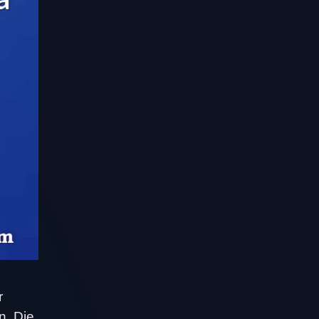
r
n. Die