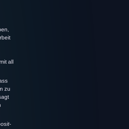
ben,
rbeit
it all
dass
um zu
sagt
m
osit-