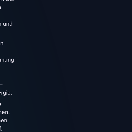
n
n und
in
immung
 –
rgie.
o
hen,
hen
,