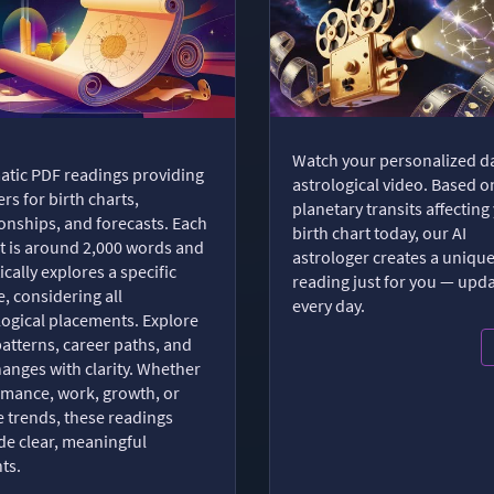
Watch your personalized da
tic PDF readings providing
astrological video. Based o
rs for birth charts,
planetary transits affecting
ionships, and forecasts. Each
birth chart today, our AI
t is around 2,000 words and
astrologer creates a uniqu
ically explores a specific
reading just for you — upd
, considering all
every day.
logical placements. Explore
patterns, career paths, and
changes with clarity. Whether
romance, work, growth, or
e trends, these readings
de clear, meaningful
hts.