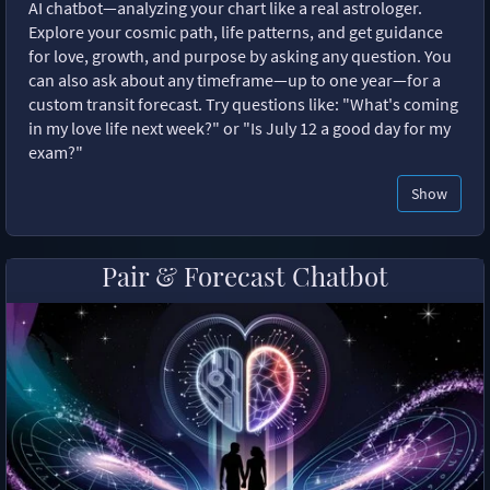
AI chatbot—analyzing your chart like a real astrologer.
Explore your cosmic path, life patterns, and get guidance
for love, growth, and purpose by asking any question. You
can also ask about any timeframe—up to one year—for a
custom transit forecast. Try questions like: "What's coming
in my love life next week?" or "Is July 12 a good day for my
exam?"
Show
Pair & Forecast Chatbot