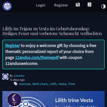
Login
Register
Lilith im Trigon zu Vesta im Geburtshoroskop:
Heiliges Feuer und verbotene Sehnsucht verflochten
Register
to enjoy a welcome gift by choosing a free
thematic personalized report of your choice from
page
12andus.com/themepdf
with coupon
12anduswelcome
.
By
12andus
71 days ago
German
Birth chart
Lilith
Vesta
Trine