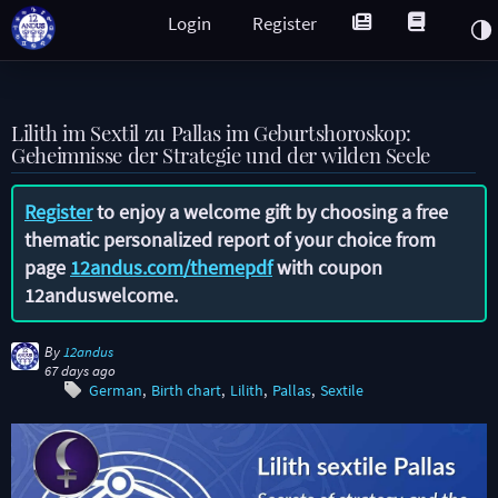
Login
Register
Lilith im Sextil zu Pallas im Geburtshoroskop:
Geheimnisse der Strategie und der wilden Seele
Register
to enjoy a welcome gift by choosing a free
thematic personalized report of your choice from
page
12andus.com/themepdf
with coupon
12anduswelcome
.
By
12andus
67 days ago
German
Birth chart
Lilith
Pallas
Sextile