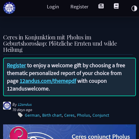
Login
Register
Ceres in Konjunktion mit Pholus im
Geburtshoroskop: Plötzliche Ernten und wilde
Heilung
Register
to enjoy a welcome gift by choosing a free
thematic personalized report of your choice from
page
12andus.com/themepdf
with coupon
12anduswelcome
.
By
12andus
70 days ago
German
Birth chart
Ceres
Pholus
Conjunct