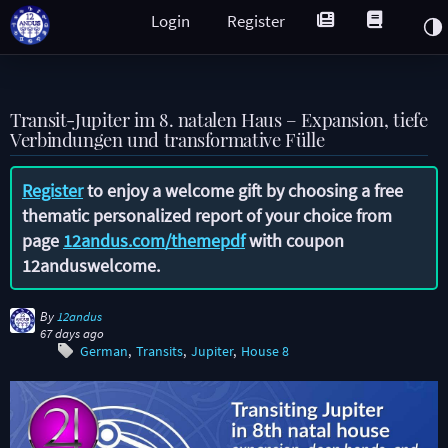
Login
Register
Transit-Jupiter im 8. natalen Haus – Expansion, tiefe
Verbindungen und transformative Fülle
Register
to enjoy a welcome gift by choosing a free
thematic personalized report of your choice from
page
12andus.com/themepdf
with coupon
12anduswelcome
.
By
12andus
67 days ago
German
Transits
Jupiter
House 8