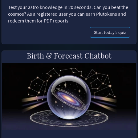
Test your astro knowledge in 20 seconds. Can you beat the
cosmos? As a registered user you can earn Plutokens and
redeem them for PDF reports.
Start today's quiz
Birth & Forecast Chatbot