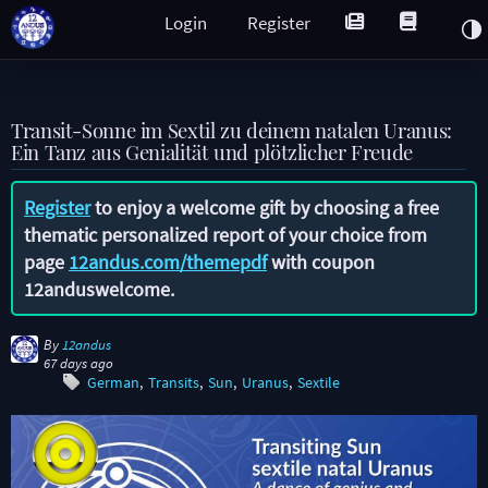
Login
Register
Transit-Sonne im Sextil zu deinem natalen Uranus:
Ein Tanz aus Genialität und plötzlicher Freude
Register
to enjoy a welcome gift by choosing a free
thematic personalized report of your choice from
page
12andus.com/themepdf
with coupon
12anduswelcome
.
By
12andus
67 days ago
German
Transits
Sun
Uranus
Sextile