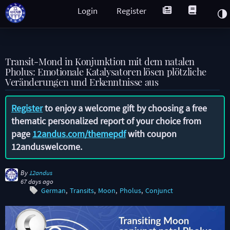
Login
Register
Transit-Mond in Konjunktion mit dem natalen
Pholus: Emotionale Katalysatoren lösen plötzliche
Veränderungen und Erkenntnisse aus
Register
to enjoy a welcome gift by choosing a free
thematic personalized report of your choice from
page
12andus.com/themepdf
with coupon
12anduswelcome
.
By
12andus
67 days ago
German
Transits
Moon
Pholus
Conjunct