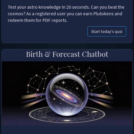
Test your astro knowledge in 20 seconds. Can you beat the
cosmos? As a registered user you can earn Plutokens and
redeem them for PDF reports.
Start today's quiz
Birth & Forecast Chatbot