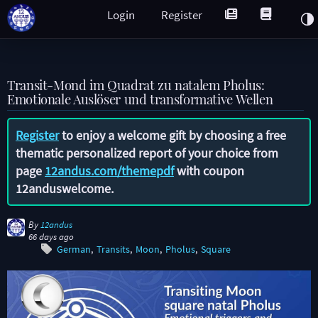
Login
Register
Transit-Mond im Quadrat zu natalem Pholus:
Emotionale Auslöser und transformative Wellen
Register
to enjoy a welcome gift by choosing a free
thematic personalized report of your choice from
page
12andus.com/themepdf
with coupon
12anduswelcome
.
By
12andus
66 days ago
German
Transits
Moon
Pholus
Square