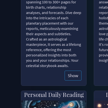
spanning 100 to 300+ pages for
answe
birth charts, relationship
relat
analyses, and forecasts. Dive deep
repor
into the intricacies of each
holist
planetary placement with our
theme
reports, meticulously examining
astro
their aspects and subtleties.
love 
Crafted as an astrological
life 
masterpiece, it serves as a lifelong
it's 
reference, offering the most
futur
personalized insights into both
provi
you and your relationships. Your
insig
celestial storybook awaits.
Show
Personal Daily Reading