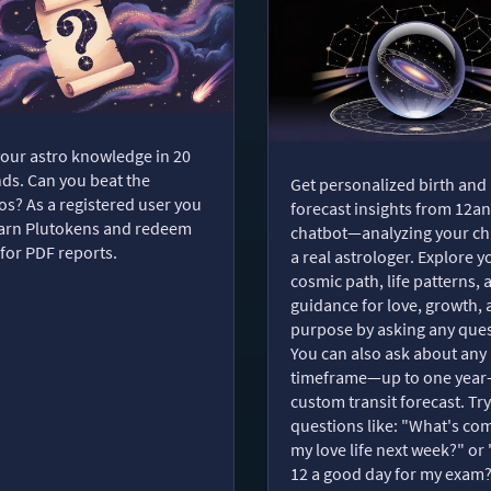
your astro knowledge in 20
ds. Can you beat the
Get personalized birth and
s? As a registered user you
forecast insights from 12an
arn Plutokens and redeem
chatbot—analyzing your cha
for PDF reports.
a real astrologer. Explore y
cosmic path, life patterns, 
guidance for love, growth,
purpose by asking any ques
You can also ask about any
timeframe—up to one year
custom transit forecast. Try
questions like: "What's com
my love life next week?" or 
12 a good day for my exam