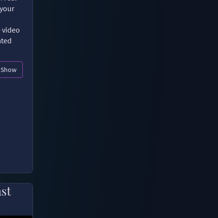
 your
e video
ated
Show
ast