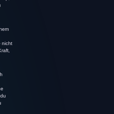
u
einem
 nicht
raft,
ch
ne
 du
u