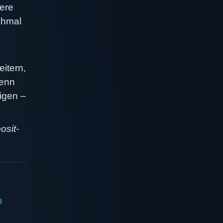
iere
chmal
itern,
wenn
tigen –
osit-
l