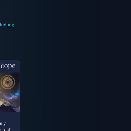
findung
scope
ily
n real