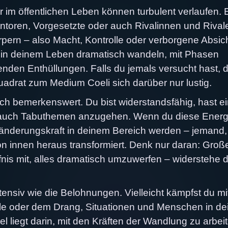
 im öffentlichen Leben können turbulent verlaufen. 
toren, Vorgesetzte oder auch Rivalinnen und Rival
pern – also Macht, Kontrolle oder verborgene Absic
 in deinem Leben dramatisch wandeln, mit Phasen
nden Enthüllungen. Falls du jemals versucht hast, d
uadrat zum Medium Coeli sich darüber nur lustig.
klich bemerkenswert. Du bist widerstandsfähig, hast e
, auch Tabuthemen anzugehen. Wenn du diese Energ
eränderungskraft in deinem Bereich werden – jemand,
 innen heraus transformiert. Denk nur daran: Groß
is mit, alles dramatisch umzuwerfen – widerstehe d
nsiv wie die Belohnungen. Vielleicht kämpfst du mi
lle oder dem Drang, Situationen und Menschen in d
 liegt darin, mit den Kräften der Wandlung zu arbei