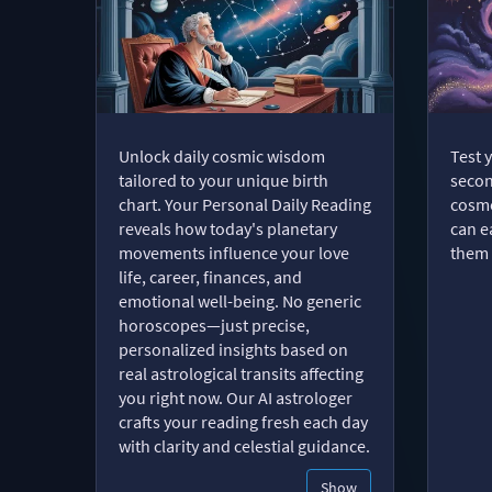
Unlock daily cosmic wisdom
Test 
tailored to your unique birth
secon
chart. Your Personal Daily Reading
cosmo
reveals how today's planetary
can e
movements influence your love
them 
life, career, finances, and
emotional well-being. No generic
horoscopes—just precise,
personalized insights based on
real astrological transits affecting
you right now. Our AI astrologer
crafts your reading fresh each day
with clarity and celestial guidance.
Show