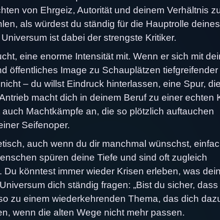
ichten von Ehrgeiz, Autorität und deinem Verhältnis z
en, als würdest du ständig für die Hauptrolle deines
iversum ist dabei der strengste Kritiker.
aucht, eine enorme Intensität mit. Wenn er sich mit d
d öffentliches Image zu Schauplätzen tiefgreifender
nicht – du willst Eindruck hinterlassen, eine Spur, die
Antrieb macht dich in deinem Beruf zu einer echten K
t auch Machtkämpfe an, die so plötzlich auftauchen
iner Seifenoper.
etisch, auch wenn du dir manchmal wünschst, einfa
nschen spüren deine Tiefe und sind oft zugleich
t. Du könntest immer wieder Krisen erleben, was dei
niversum dich ständig fragen: „Bist du sicher, dass
ird so zu einem wiederkehrenden Thema, das dich daz
den, wenn die alten Wege nicht mehr passen.