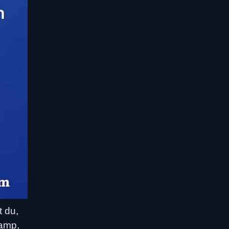
 du,
camp,