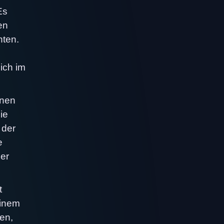
Es
en
hten.
ich im
inen
ie
 der
e
er
t
einem
ten,