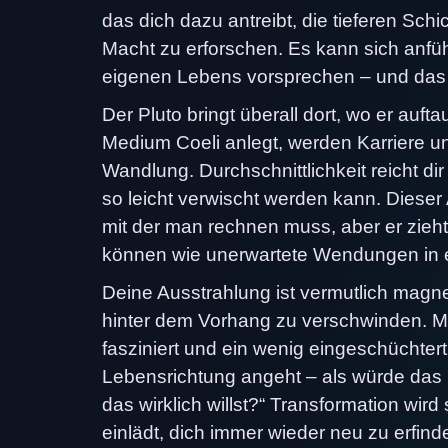
das dich dazu antreibt, die tieferen Sch
Macht zu erforschen. Es kann sich anfühl
eigenen Lebens vorsprechen – und das Un
Der Pluto bringt überall dort, wo er auft
Medium Coeli anlegt, werden Karriere un
Wandlung. Durchschnittlichkeit reicht dir 
so leicht verwischt werden kann. Dieser 
mit der man rechnen muss, aber er zieh
können wie unerwartete Wendungen in e
Deine Ausstrahlung ist vermutlich magn
hinter dem Vorhang zu verschwinden. Me
fasziniert und ein wenig eingeschüchter
Lebensrichtung angeht – als würde das U
das wirklich willst?“ Transformation w
einlädt, dich immer wieder neu zu erfin