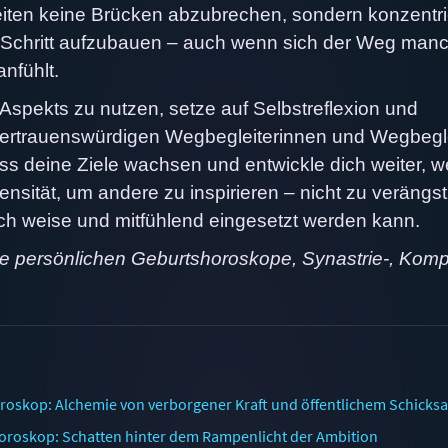
zeiten keine Brücken abzubrechen, sondern konzentr
für Schritt aufzubauen – auch wenn sich der Weg man
nfühlt.
Aspekts zu nutzen, setze auf Selbstreflexion und
vertrauenswürdigen Wegbegleiterinnen und Wegbegle
Lass deine Ziele wachsen und entwickle dich weiter, 
ensität, um andere zu inspirieren – nicht zu verängs
ch weise und mitfühlend eingesetzt werden kann.
ne persönlichen Geburtshoroskope, Synastrie-, Komp
oskop: Alchemie von verborgener Kraft und öffentlichem Schicksa
oroskop: Schatten hinter dem Rampenlicht der Ambition