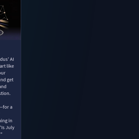
dus' AI
rt like
our
and get
 and
tion.
—for a
ing in
"Is July
?"