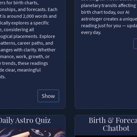
rs for birth charts,
planetary transits affecting
ionships, and forecasts. Each
birth chart today, our AI
t is around 2,000 words and
astrologer creates a uniqu
ically explores a specific
reading just for you — upd
, considering all
every day.
logical placements. Explore
patterns, career paths, and
changes with clarity. Whether
romance, work, growth, or
e trends, these readings
de clear, meaningful
hts.
Show
Daily Astro Quiz
Birth & Forec
Chatbot